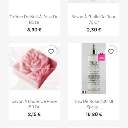
Aperçu rapide
Aperçu rapide


Crème De Nuit À L'eau De
Savon À L'huile De Rose
Rose
70 Gr
8,90 €
2,30 €
favorite_border
favorite_border
Aperçu rapide
Aperçu rapide


Savon À L'huile De Rose
Eau De Rose 200 Ml
60 Gr
Spray...
2,15 €
16,80 €