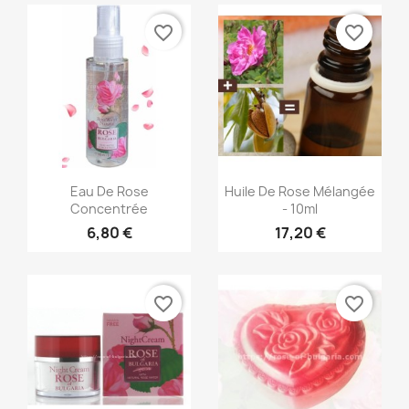
favorite_border
favorite_border
Aperçu rapide
Aperçu rapide


Eau De Rose
Huile De Rose Mélangée
Concentrée
- 10ml
6,80 €
17,20 €
favorite_border
favorite_border