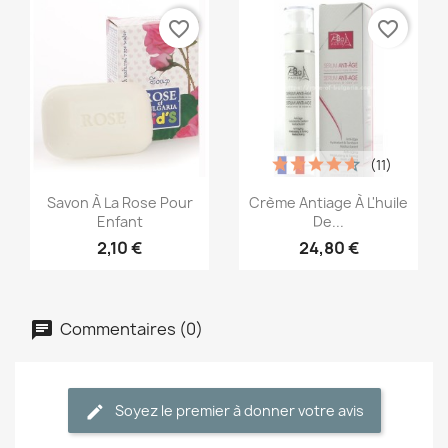
favorite_border
favorite_border
(11)
Aperçu rapide
Aperçu rapide


Savon À La Rose Pour
Crème Antiage À L'huile
Enfant
De...
2,10 €
24,80 €
Commentaires (0)
Soyez le premier à donner votre avis