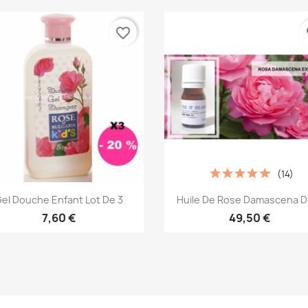
favorite_border
fa
(14)
Aperçu rapide
Aperçu rapide


el Douche Enfant Lot De 3
Huile De Rose Damascena De
7,60 €
49,50 €