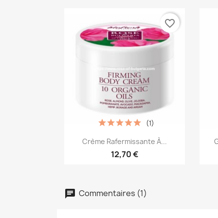
favorite_border
(1)
Aperçu rapide

Crème Rafermissante À...
G
12,70 €
Commentaires (1)