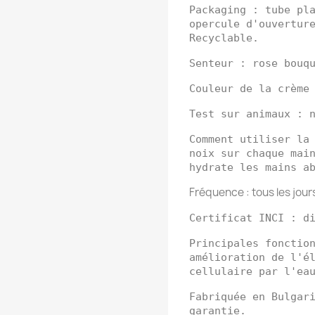
Packaging : tube pl
opercule d'ouvertur
Recyclable.
Senteur : rose bouq
Couleur de la crème
Test sur animaux : 
Comment utiliser la
noix sur chaque mai
hydrate les mains a
Fréquence : tous les jours
Certificat INCI : d
Principales fonctio
amélioration de l'é
cellulaire par l'ea
Fabriquée en Bulgar
garantie.