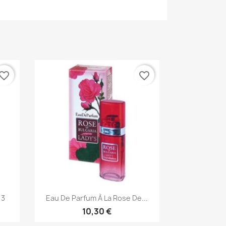
vorite_border
favorite_border
Aperçu rapide

 3
Eau De Parfum À La Rose De...
10,30 €