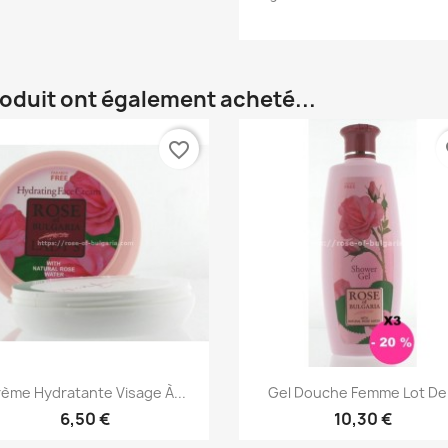
roduit ont également acheté...
favorite_border
fa
Aperçu rapide
Aperçu rapide


ème Hydratante Visage À...
Gel Douche Femme Lot De
6,50 €
10,30 €