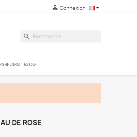


Connexion
search
PARFUMS
BLOG
EAU DE ROSE