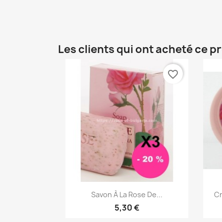
Les clients qui ont acheté ce p
favorite_border
Aperçu rapide

Savon À La Rose De...
Cr
5,30 €