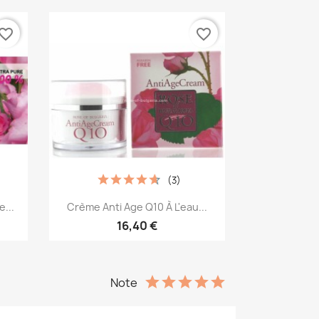
vorite_border
favorite_border
(3)
Aperçu rapide

...
Crème Anti Age Q10 À L'eau...
16,40 €
Note