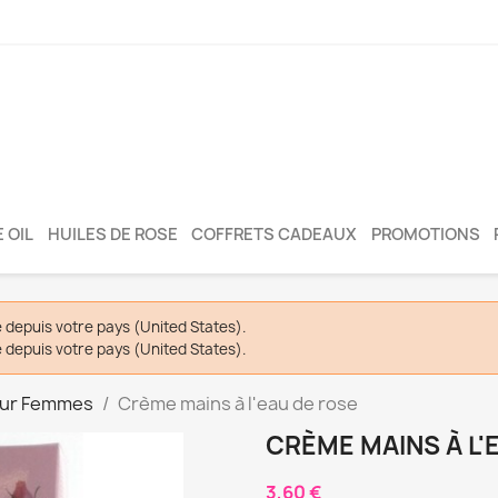
 OIL
HUILES DE ROSE
COFFRETS CADEAUX
PROMOTIONS
depuis votre pays (United States).
depuis votre pays (United States).
our Femmes
Crème mains à l'eau de rose
CRÈME MAINS À L'
3,60 €