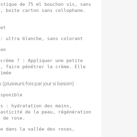
astique de 75 ml bouchon vis, sans
e, boite carton sans cellophane.
uet
 : ultra blanche, sans colorant
non
 crème ? :
Appliquer une petite
n, faire pénétrer la crème. Elle
bimée
 (plusieurs fois par jour si besoin)
isponible
ns :
hydratation des mains,
lasticité de la peau, régénération
u de rose.
ie dans la vallée des roses,