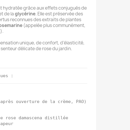
t hydratée grâce aux effets conjugués de
et de la
glycérine
. Elle est préservée des
rtus reconnues des extraits de plantes
osemarine
(appelée plus communément,
).
nsation unique, de confort, d'élasticité,
senteur délicate de rose du jardin.
ques :
(après ouverture de la crème, PAO)
de rose damascena distillée
vapeur